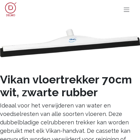
OVERSLAAN NAAR INHOUD
Vikan vloertrekker 70cm
wit, zwarte rubber
Ideaal voor het verwijderen van water en
voedselresten van alle soorten vloeren. Deze
dubbelbladige celrubberen trekker kan worden
gebruikt met elk Vikan-handvat. De cassette kan
eenvoudig worden verwijderd voor reiniging of