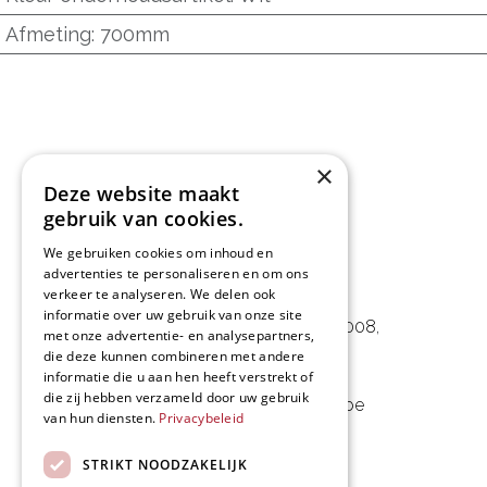
Afmeting
:
700mm
×
Deze website maakt
gebruik van cookies.
We gebruiken cookies om inhoud en
advertenties te personaliseren en om ons
L&D Foodpartner BV
verkeer te analyseren. We delen ook
informatie over uw gebruik van onze site
Noorwegenstraat 29D, Haven 8008
,
met onze advertentie- en analysepartners,
die deze kunnen combineren met andere
9940 Evergem, BE
informatie die u aan hen heeft verstrekt of
die zij hebben verzameld door uw gebruik
09 253 49 57
-
mail@delmo.be
van hun diensten.
Privacybeleid
BE 0768.656.308
STRIKT NOODZAKELIJK
Volg ons