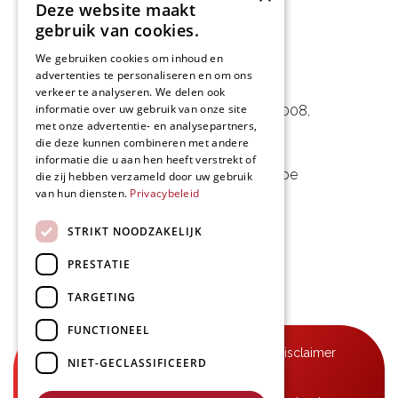
Deze website maakt
gebruik van cookies.
We gebruiken cookies om inhoud en
advertenties te personaliseren en om ons
L&D Foodpartner BV
verkeer te analyseren. We delen ook
informatie over uw gebruik van onze site
Noorwegenstraat 29D, Haven 8008
,
met onze advertentie- en analysepartners,
9940 Evergem, BE
die deze kunnen combineren met andere
informatie die u aan hen heeft verstrekt of
09 253 49 57
-
mail@delmo.be
die zij hebben verzameld door uw gebruik
van hun diensten.
Privacybeleid
BE 0768.656.308
STRIKT NOODZAKELIJK
Volg ons
PRESTATIE
TARGETING
FUNCTIONEEL
© Delmo 2026
-
Privacyverklaring
-
Disclaimer
NIET-GECLASSIFICEERD
-
Algemene voorwaarden