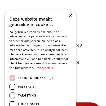
×
Deze website maakt
gebruik van cookies.
We gebruiken cookies om inhoud en
advertenties te personaliseren en om ons
L&D Foodpartner BV
verkeer te analyseren. We delen ook
Noorwegenstraat 29D, Haven 8008
,
informatie over uw gebruik van onze site
met onze advertentie- en analysepartners,
9940 Evergem, BE
die deze kunnen combineren met andere
informatie die u aan hen heeft verstrekt of
09 253 49 57
-
mail@delmo.be
die zij hebben verzameld door uw gebruik
van hun diensten.
Privacybeleid
BE 0768.656.308
STRIKT NOODZAKELIJK
Volg ons
PRESTATIE
TARGETING
FUNCTIONEEL