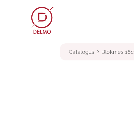
OVERSLAAN NAAR INHOUD
Webshop
Over Delmo
Catalogus
Blokmes 16c