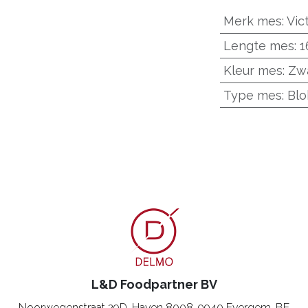
Merk mes
:
Vic
Lengte mes
:
1
Kleur mes
:
Zw
Type mes
:
Bl
L&D Foodpartner BV
Noorwegenstraat 29D, Haven 8008
,
9940 Evergem, BE