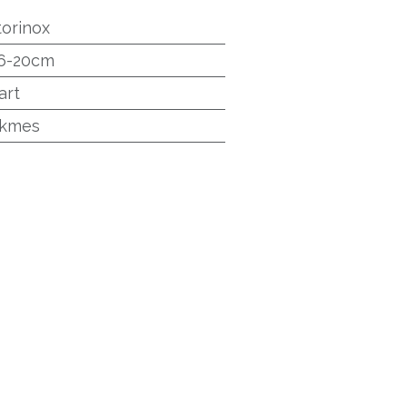
torinox
6-20cm
art
okmes