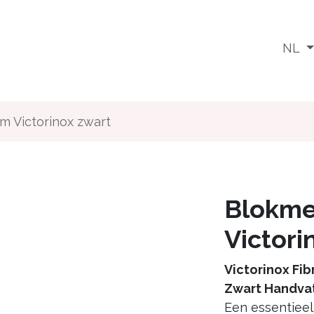
Wat doen we
Voor wie
Media
Jobs
NL
m Victorinox zwart
Blokme
Victori
Victorinox Fi
Zwart Handvat
Een essentiee