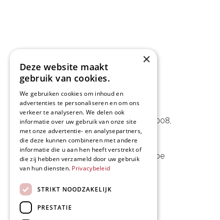
×
Deze website maakt
gebruik van cookies.
We gebruiken cookies om inhoud en
advertenties te personaliseren en om ons
L&D Foodpartner BV
verkeer te analyseren. We delen ook
Noorwegenstraat 29D, Haven 8008
,
informatie over uw gebruik van onze site
met onze advertentie- en analysepartners,
9940 Evergem, BE
die deze kunnen combineren met andere
informatie die u aan hen heeft verstrekt of
09 253 49 57
-
mail@delmo.be
die zij hebben verzameld door uw gebruik
van hun diensten.
Privacybeleid
BE 0768.656.308
STRIKT NOODZAKELIJK
Volg ons
PRESTATIE