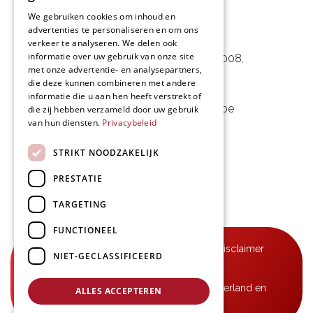
We gebruiken cookies om inhoud en
advertenties te personaliseren en om ons
L&D Foodpartner BV
verkeer te analyseren. We delen ook
informatie over uw gebruik van onze site
Noorwegenstraat 29D, Haven 8008
,
met onze advertentie- en analysepartners,
9940 Evergem, BE
die deze kunnen combineren met andere
informatie die u aan hen heeft verstrekt of
09 253 49 57
-
mail@delmo.be
die zij hebben verzameld door uw gebruik
van hun diensten.
Privacybeleid
BE 0768.656.308
STRIKT NOODZAKELIJK
Volg ons
PRESTATIE
TARGETING
FUNCTIONEEL
© Delmo 2026
-
Privacyverklaring
-
Disclaimer
NIET-GECLASSIFICEERD
-
Algemene voorwaarden
B2B-leveringen in België, Frankrijk, Nederland en
ALLES ACCEPTEREN
Luxemburg