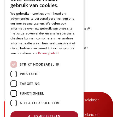
gebruik van cookies.
We gebruiken cookies om inhoud en
advertenties te personaliseren en om ons
L&D Foodpartner BV
verkeer te analyseren. We delen ook
informatie over uw gebruik van onze site
Noorwegenstraat 29D, Haven 8008
,
met onze advertentie- en analysepartners,
9940 Evergem, BE
die deze kunnen combineren met andere
informatie die u aan hen heeft verstrekt of
09 253 49 57
-
mail@delmo.be
die zij hebben verzameld door uw gebruik
van hun diensten.
Privacybeleid
BE 0768.656.308
STRIKT NOODZAKELIJK
Volg ons
PRESTATIE
TARGETING
FUNCTIONEEL
© Delmo 2026
-
Privacyverklaring
-
Disclaimer
NIET-GECLASSIFICEERD
-
Algemene voorwaarden
B2B-leveringen in België, Frankrijk, Nederland en
ALLES ACCEPTEREN