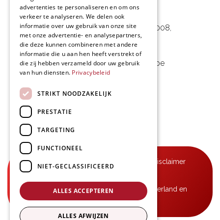
advertenties te personaliseren en om ons
L&D Foodpartner BV
verkeer te analyseren. We delen ook
informatie over uw gebruik van onze site
Noorwegenstraat 29D, Haven 8008
,
met onze advertentie- en analysepartners,
9940 Evergem, BE
die deze kunnen combineren met andere
informatie die u aan hen heeft verstrekt of
09 253 49 57
-
mail@delmo.be
die zij hebben verzameld door uw gebruik
van hun diensten.
Privacybeleid
BE 0768.656.308
STRIKT NOODZAKELIJK
Volg ons
PRESTATIE
TARGETING
FUNCTIONEEL
© Delmo 2026
-
Privacyverklaring
-
Disclaimer
NIET-GECLASSIFICEERD
-
Algemene voorwaarden
B2B-leveringen in België, Frankrijk, Nederland en
ALLES ACCEPTEREN
Luxemburg
ALLES AFWIJZEN