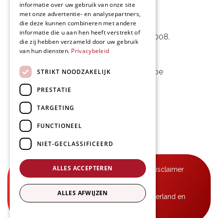
informatie over uw gebruik van onze site
met onze advertentie- en analysepartners,
L&D Foodpartner BV
die deze kunnen combineren met andere
informatie die u aan hen heeft verstrekt of
Noorwegenstraat 29D, Haven 8008
,
die zij hebben verzameld door uw gebruik
van hun diensten.
Privacybeleid
9940 Evergem, BE
09 253 49 57
-
mail@delmo.be
STRIKT NOODZAKELIJK
BE 0768.656.308
PRESTATIE
Volg ons
TARGETING
FUNCTIONEEL
NIET-GECLASSIFICEERD
ALLES ACCEPTEREN
© Delmo 2026
-
Privacyverklaring
-
Disclaimer
-
Algemene voorwaarden
ALLES AFWIJZEN
B2B-leveringen in België, Frankrijk, Nederland en
Luxemburg