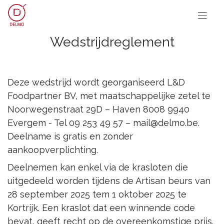
OVERSLAAN NAAR INHOUD
Wedstrijdreglement
Deze wedstrijd wordt georganiseerd L&D
Foodpartner BV, met maatschappelijke zetel te
Noorwegenstraat 29D – Haven 8008 9940
Evergem - Tel 09 253 49 57 – mail@delmo.be.
Deelname is gratis en zonder
aankoopverplichting.
Deelnemen kan enkel via de krasloten die
uitgedeeld worden tijdens de Artisan beurs van
28 september 2025 tem 1 oktober 2025 te
Kortrijk. Een kraslot dat een winnende code
bevat, geeft recht op de overeenkomstige prijs.