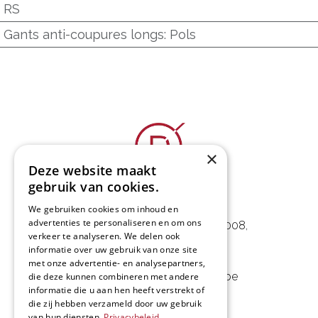
RS
Gants anti-coupures longs
:
Pols
×
Deze website maakt
gebruik van cookies.
L&D Foodpartner BV
We gebruiken cookies om inhoud en
advertenties te personaliseren en om ons
Noorwegenstraat 29D, Haven 8008
,
verkeer te analyseren. We delen ook
9940 Evergem, BE
informatie over uw gebruik van onze site
met onze advertentie- en analysepartners,
09 253 49 57
-
mail@delmo.be
die deze kunnen combineren met andere
informatie die u aan hen heeft verstrekt of
BE 0768.656.308
die zij hebben verzameld door uw gebruik
van hun diensten.
Privacybeleid