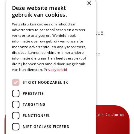
×
Deze website maakt
gebruik van cookies.
L&D Foodpartner BV
We gebruiken cookies om inhoud en
advertenties te personaliseren en om ons
Noorwegenstraat 29D, Haven 8008
,
verkeer te analyseren. We delen ook
informatie over uw gebruik van onze site
9940 Evergem, BE
met onze advertentie- en analysepartners,
die deze kunnen combineren met andere
09 253 49 57
-
mail@delmo.be
informatie die u aan hen heeft verstrekt of
die zij hebben verzameld door uw gebruik
BE 0768.656.308
van hun diensten.
Privacybeleid
Suivez-nous
STRIKT NOODZAKELIJK
PRESTATIE
TARGETING
© Delmo 2026
-
Déclaration de confidentialité
-
Disclaimer
FUNCTIONEEL
-
Conditions générales
NIET-GECLASSIFICEERD