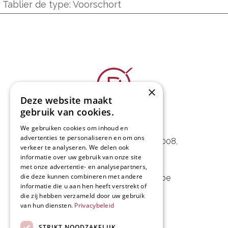
Tablier de type
:
Voorschort
×
Deze website maakt
gebruik van cookies.
L&D Foodpartner BV
We gebruiken cookies om inhoud en
advertenties te personaliseren en om ons
Noorwegenstraat 29D, Haven 8008
,
verkeer te analyseren. We delen ook
9940 Evergem, BE
informatie over uw gebruik van onze site
met onze advertentie- en analysepartners,
die deze kunnen combineren met andere
09 253 49 57
-
mail@delmo.be
informatie die u aan hen heeft verstrekt of
BE 0768.656.308
die zij hebben verzameld door uw gebruik
van hun diensten.
Privacybeleid
Suivez-nous
STRIKT NOODZAKELIJK