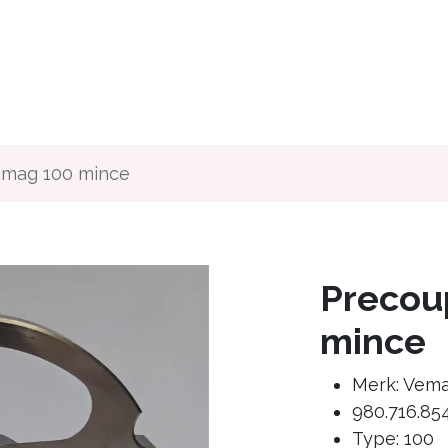
ous
Que faisons-nous ?
Pour qui
Media
Offres d'e
emag 100 mince
Precou
mince
Merk: Vem
980.716.85
Type: 100