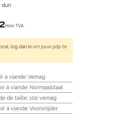
r dun
72
Hors TVA
onal,
log dan in
om jouw prijs te
r à viande
:
Vemag
ir à viande
:
Normaalstaal
de de taille
:
100 vemag
ir à viande
:
Voorsnijder