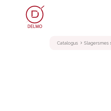
OVERSLAAN NAAR INHOUD
Webshop
Over Delmo
Catalogus
Slagersmes 