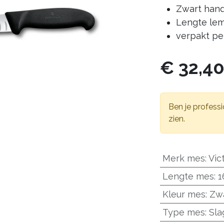
Zwart han
Lengte le
verpakt pe
€
32,4
Ben je professi
zien.
Merk mes
:
Vic
Lengte mes
:
1
Kleur mes
:
Zw
Type mes
:
Sl