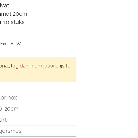
dvat
mmet 20cm
r 10 stuks
0
Excl. BTW
onal,
log dan in
om jouw prijs te
torinox
6-20cm
art
agersmes