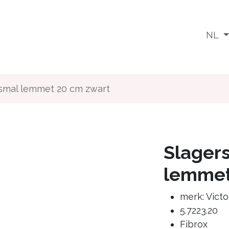
Wat doen we
Voor wie
Media
Jobs
NL
smal lemmet 20 cm zwart
Slager
lemmet
merk: Victo
5.7223.20
Fibrox