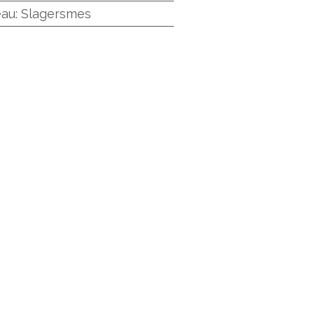
eau
:
Slagersmes