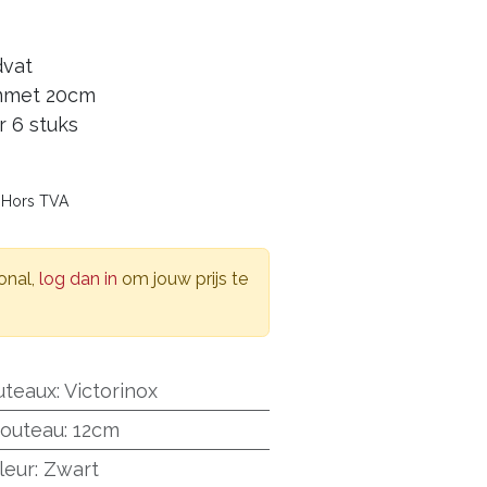
dvat
mmet 20cm
r 6 stuks
0
Hors TVA
onal,
log dan in
om jouw prijs te
uteaux
:
Victorinox
couteau
:
12cm
leur
:
Zwart