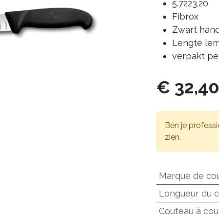
5.7223.20
Fibrox
Zwart han
Lengte le
verpakt pe
€
32,4
Ben je professi
zien.
Marque de co
Longueur du 
Couteau à cou