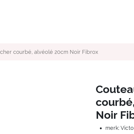
ous
Que faisons-nous ?
Pour qui
Media
Offres d'e
her courbé, alvéolé 20cm Noir Fibrox
Coutea
courbé
Noir Fi
merk: Victo